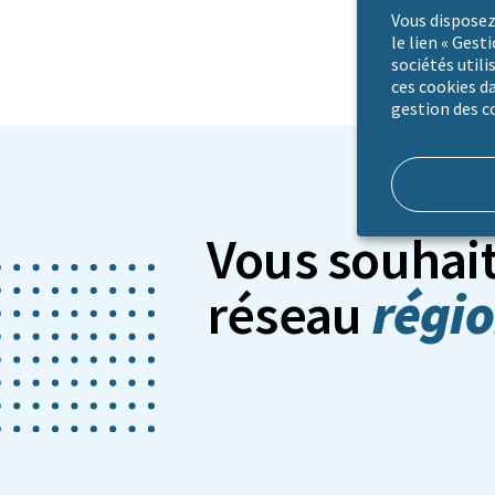
Vous disposez
le lien « Gest
sociétés utili
ces cookies da
gestion des c
Vous souhait
régio
réseau