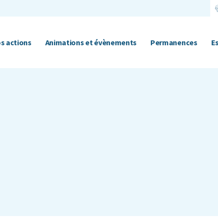
s actions
Animations et évènements
Permanences
E