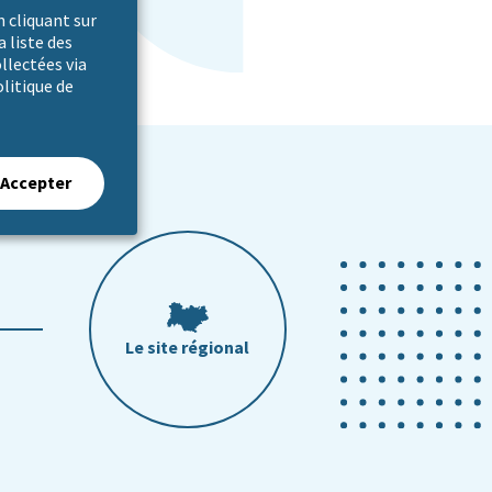
 cliquant sur
a liste des
ollectées via
olitique de
Accepter
Le site régional