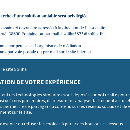
herche d’une solution amiable sera privilégiée.
saire et devra être adressée à la direction de l’association
erté, 38600 Fontaine ou par mail à soliha3873@soliha.fr .
ommateur peut saisir l’organisme de médiation
r voie postale ou par mail sur le site internet
teur conformément aux dispositions de l’article L 612-1 du code
le site Soliha
TION DE VOTRE EXPÉRIENCE
t autres technologies similaires sont déposés sur notre site pour 
i qu’à nos partenaires, de mesurer et analyser la fréquentation et
us permettre de partager du contenu sur les réseaux sociaux et de v
ment sur le site.
onsentir ou refuser les cookies à partir des boutons ci-dessous.