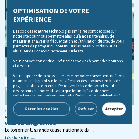
OPTIMISATION DE VOTRE
EXPÉRIENCE
Des cookies et autres technologies similaires sont déposés sur
notre site pour nous permettre ainsi qu’à nos partenaires, de
mesurer et analyser la fréquentation et l’utilisation du site, de vous
permettre de partager du contenu sur les réseaux sociaux et de
visualiser des vidéos directement sur le site.
Vous pouvez consentir ou refuser les cookies à partir des boutons
ci-dessous.
Vous disposez de la possibilité de retirer votre consentement à tout
moment en cliquant sur le lien « Gestion des cookies » en bas de
page de notre site Internet. Retrouvez la liste des sociétés utilisant
des traceurs sur notre site ainsi que les finalités et données
collectées via ces cookies dans notre Politique de confidentialité,
accessible depuis le lien « Politique de gestion des cookies» en bas
de page de notre site Internet.
Gérer les cookies
Refuser
Accepter
Publié le 21/09/2022 à 11h48
SOLIHA Auvergne-Rhône-Alpes vous donne rendez-
vous au congrès HLM
Le logement, grande cause nationale du…
Lire la suite