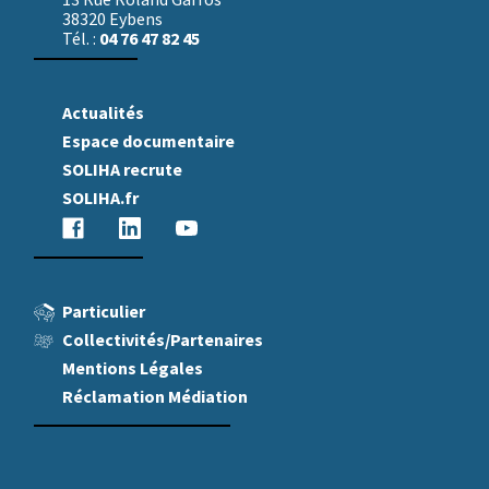
13 Rue Roland Garros
38320 Eybens
04 76 47 82 45
Tél. :
Actualités
Espace documentaire
SOLIHA recrute
SOLIHA.fr
facebook
linkedin
youtube
Particulier
Collectivités/Partenaires
Mentions Légales
Réclamation Médiation