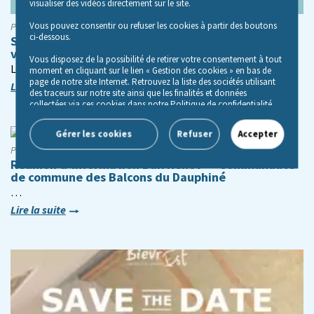
visualiser des vidéos directement sur le site.
Vous pouvez consentir ou refuser les cookies à partir des boutons
Publié le 21/09/2022 à 11h48
ci-dessous.
SOLIHA Auvergne-Rhône-Alpes vous donne rendez-
vous au congrès HLM
Vous disposez de la possibilité de retirer votre consentement à tout
Le logement, grande cause nationale du…
moment en cliquant sur le lien « Gestion des cookies » en bas de
page de notre site Internet. Retrouvez la liste des sociétés utilisant
Lire la suite
des traceurs sur notre site ainsi que les finalités et données
collectées via ces cookies dans notre Politique de confidentialité,
accessible depuis le lien « Politique de gestion des cookies» en bas
de page de notre site Internet.
Gérer les cookies
Refuser
Accepter
Publié le 20/10/2025 à 9h46
Réunion d’information Bail Rénov’ – Communauté
de commune des Balcons du Dauphiné
…
Lire la suite